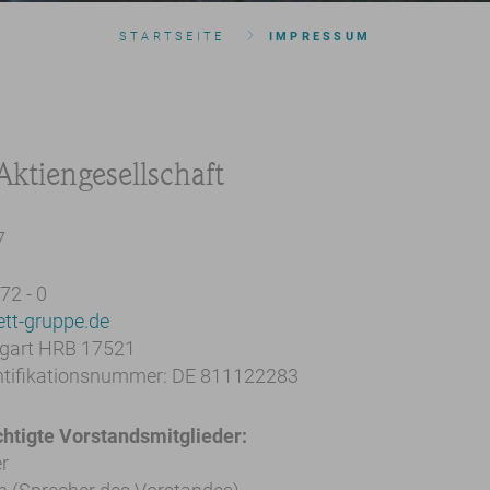
STARTSEITE
IMPRESSUM
Aktiengesellschaft
7
 72 - 0
lett-gruppe.de
tgart HRB 17521
ntifikationsnummer: DE 811122283
htigte Vorstandsmitglieder:
er