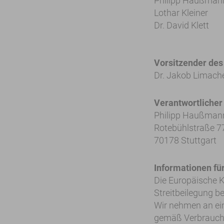
Philipp Haußmann
Lothar Kleiner
Dr. David Klett
Vorsitzender des
Dr. Jakob Limach
Verantwortlicher
Philipp Haußmann
Rotebühlstraße 7
70178 Stuttgart
Informationen fü
Die Europäische K
Streitbeilegung be
Wir nehmen an ein
gemäß Verbraucher