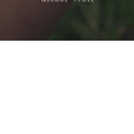
Bildung ist unser Auftrag. Wir sind in mehr als
20 Ländern aktiv, zu unseren
Unternehmen
gehören
Verlage und Bildungsmedienanbieter
,
Kindertagesstätten und Schulen
,
Hochschulen und Fernschulen
.
Als Unternehmensgruppe schaffen wir die
Voraussetzung für Menschen, ihre
individuellen Begabungen zu entfalten und