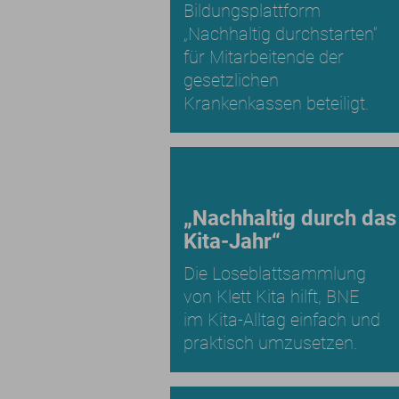
Bildungsplattform
„Nachhaltig durchstarten“
für Mitarbeitende der
gesetzlichen
Krankenkassen beteiligt.
„Nachhaltig durch das
Kita-Jahr“
Die Loseblattsammlung
von Klett Kita hilft, BNE
im Kita-Alltag einfach und
praktisch umzusetzen.