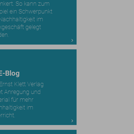
nkert. So kann zum
piel ein Schwerpunkt
Nachhaltigkeit im
geschäft gelegt
den.
E-Blog
Ernst Klett Verlag
et Anregung und
rial für mehr
haltigkeit im
rricht.