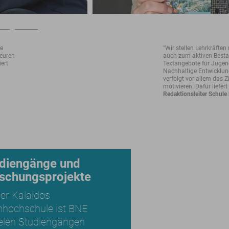
fe
"Wir stellen Lehrkräfte
teuren
auch zum aktiven Bestan
iert
Textangebote für Jugendl
Nachhaltige Entwicklun
verfolgt vor allem das 
motivieren. Dafür liefer
Redaktionsleiter Schul
diengänge und
schungsprojekte
er Kalaidos
hochschule ist BNE
ielen Studiengängen