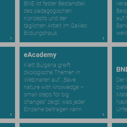
BNE ist fester Bestandteil
vera
des pädagogischen
Beis
Konzepts und der
auf 
täglichen Arbeit im Galileo
Bank
Bildungshaus.
wer
eAcademy
Klett Bulgaria greift
BN
ökologische Themen in
Webinaren auf. „Save
Der 
nature with knowledge –
biet
small steps for big
Mate
changes“ zeigt, was jeder
Nach
Einzelne beitragen kann.
Unte