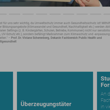
ist für uns sehr wichtig, da Umweltschutz immer auch Gesundheitsschutz ist! Mithil
er Bildungsangebote (Klimawandel und Gesundheit, Nachhaltigkeit etc.) werden Ak
ialen Settings (z. B. Kindergärten, Schulen, Betriebe, Kommunen) nicht nur sensibilis
e-, UV-Schutz etc.), sondern befähigt Maßnahmen zum Klimaschutz und -anpassung
eiten." –
Prof. Dr. Viviane Scherenberg, Dekanin Fachbereich Public Health und
tgesundheit
Stu
For
An d
Fach
Überzeugungstäter
in v