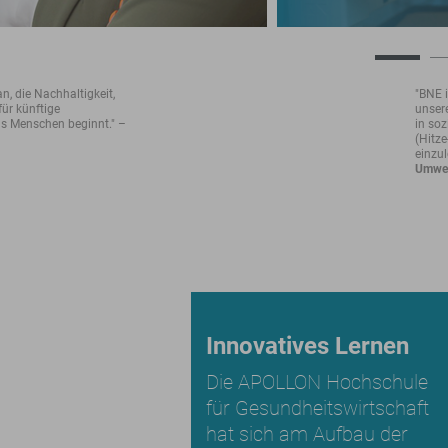
an, die Nachhaltigkeit,
"BNE 
für künftige
unser
ns Menschen beginnt." –
in soz
(Hitz
einzul
Umwel
Innovatives Lernen
Die APOLLON Hochschule
für Gesundheitswirtschaft
hat sich am Aufbau der