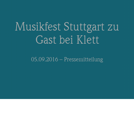
Musikfest Stuttgart zu
Gast bei Klett
05.09.2016
– Pressemitteilung
Am 03. September wurde das
Firmenareal der Stuttgarter Klett