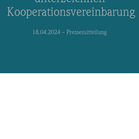
Kooperationsvereinbarung
18.04.2024
– Pressemitteilung
Mit der offiziellen Unterzeichnung
der Kooperationsvereinbarung zum
IBA’27-Projekt „Transformation
des Klett-Areals“ wurde die