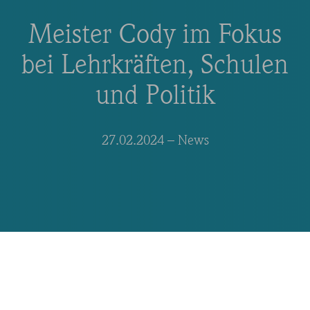
Meister Cody im Fokus
bei Lehrkräften, Schulen
und Politik
27.02.2024
– News
Fazit nach einer Woche
Bildungsmesse didacta: Das