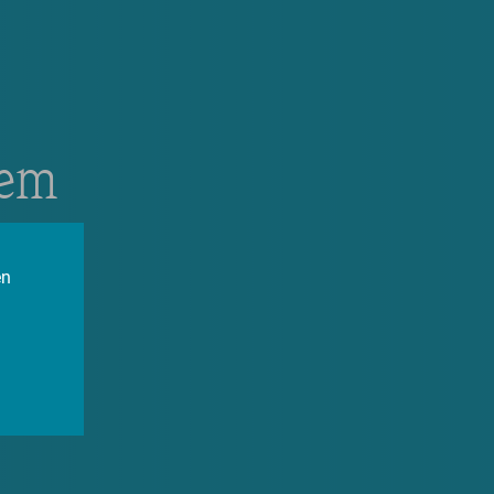
dem
en