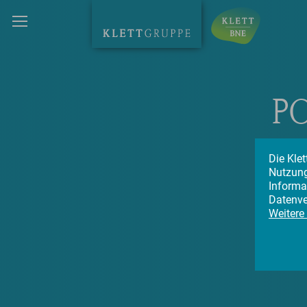
PO
Die Kle
Nutzung
Informa
Datenve
Weitere